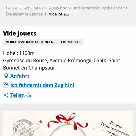
Aller
Home
Aktivitäten
Ausgehtipps und Veranstaltungskalender
au
Die gesamte Agenda
Vide jouets
contenu
ENTDECKEN
principal
Vide jouets
VERKAUFSVERANSTALTUNGEN
FLOHMÄRKTE
AKTIVITÄTEN
Höhe : 1100m
Gymnase du Roure, Avenue Prémongil, 05500 Saint-
Bonnet-en-Champsaur
AUFENTHALT
Anfahrt
Ich fahre mit dem Zug hin!
Ajouter aux favoris
Teilen
ESPACE PRO