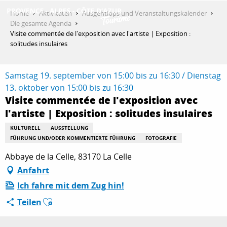
Aller
Home
Aktivitäten
Ausgehtipps und Veranstaltungskalender
au
Die gesamte Agenda
contenu
Visite commentée de l'exposition avec l'artiste | Exposition :
ENTDECKEN
principal
solitudes insulaires
Samstag 19. september von 15:00 bis zu 16:30 / Dienstag
AKTIVITÄTEN
13. oktober von 15:00 bis zu 16:30
Visite commentée de l'exposition avec
l'artiste | Exposition : solitudes insulaires
AUFENTHALT
KULTURELL
AUSSTELLUNG
FÜHRUNG UND/ODER KOMMENTIERTE FÜHRUNG
FOTOGRAFIE
Abbaye de la Celle, 83170 La Celle
ESPACE PRO
Anfahrt
Ich fahre mit dem Zug hin!
Ajouter aux favoris
Teilen