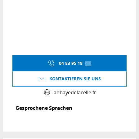
04 83 95 18
▒▒
KONTAKTIEREN SIE UNS
abbayedelacelle.fr
Gesprochene Sprachen
Gesprochene Sprachen