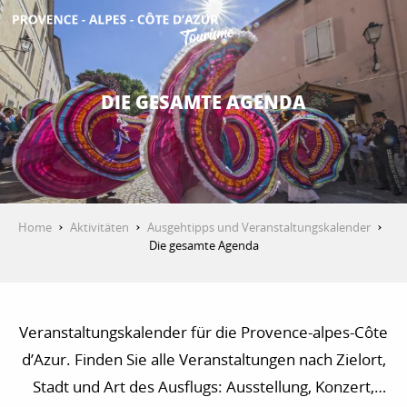
Aller
au
contenu
ENTDECKEN
principal
DIE GESAMTE AGENDA
AKTIVITÄTEN
AUFENTHALT
Home
Aktivitäten
Ausgehtipps und Veranstaltungskalender
Die gesamte Agenda
ESPACE PRO
Veranstaltungskalender für die Provence-alpes-Côte
d’Azur. Finden Sie alle Veranstaltungen nach Zielort,
Stadt und Art des Ausflugs: Ausstellung, Konzert,