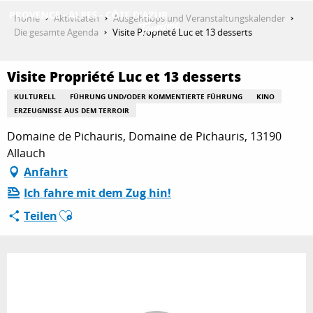
Aller
Home
Aktivitäten
Ausgehtipps und Veranstaltungskalender
au
Die gesamte Agenda
Visite Propriété Luc et 13 desserts
contenu
ENTDECKEN
principal
Visite Propriété Luc et 13 desserts
KULTURELL
FÜHRUNG UND/ODER KOMMENTIERTE FÜHRUNG
KINO
AKTIVITÄTEN
ERZEUGNISSE AUS DEM TERROIR
Domaine de Pichauris, Domaine de Pichauris, 13190
Allauch
AUFENTHALT
Anfahrt
Ich fahre mit dem Zug hin!
Ajouter aux favoris
Teilen
ESPACE PRO