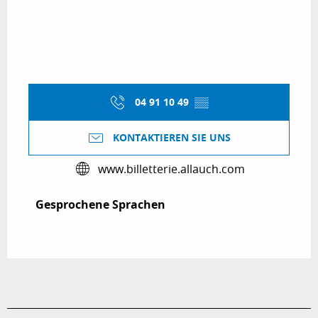
04 91 10 49
▒▒
KONTAKTIEREN SIE UNS
www.billetterie.allauch.com
Gesprochene Sprachen
Gesprochene Sprachen