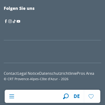
Folgen Sie uns
Contact
Legal Notice
Datenschutzrichtlinie
Pros Area
© CRT Provence-Alpes-Côte d'Azur - 2026
Voir l
DE
Suche