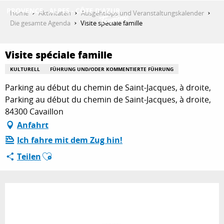
Aller
Home
Aktivitäten
Ausgehtipps und Veranstaltungskalender
au
Die gesamte Agenda
Visite spéciale famille
contenu
ENTDECKEN
principal
Visite spéciale famille
KULTURELL
FÜHRUNG UND/ODER KOMMENTIERTE FÜHRUNG
AKTIVITÄTEN
Parking au début du chemin de Saint-Jacques, à droite,
Parking au début du chemin de Saint-Jacques, à droite,
84300 Cavaillon
AUFENTHALT
Anfahrt
Ich fahre mit dem Zug hin!
Ajouter aux favoris
Teilen
ESPACE PRO