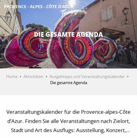
Aller
au
contenu
ENTDECKEN
principal
DIE GESAMTE AGENDA
AKTIVITÄTEN
AUFENTHALT
Home
Aktivitäten
Ausgehtipps und Veranstaltungskalender
Die gesamte Agenda
ESPACE PRO
Veranstaltungskalender für die Provence-alpes-Côte
d’Azur. Finden Sie alle Veranstaltungen nach Zielort,
Stadt und Art des Ausflugs: Ausstellung, Konzert,