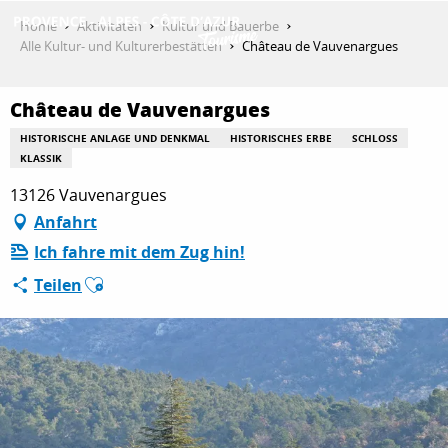
Aller
Home
Aktivitäten
Kultur und Bauerbe
au
Alle Kultur- und Kulturerbestätten
Château de Vauvenargues
contenu
ENTDECKEN
principal
Château de Vauvenargues
HISTORISCHE ANLAGE UND DENKMAL
HISTORISCHES ERBE
SCHLOSS
AKTIVITÄTEN
KLASSIK
13126 Vauvenargues
Anfahrt
AUFENTHALT
Ich fahre mit dem Zug hin!
Ajouter aux favoris
Teilen
ESPACE PRO