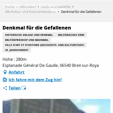
Aller
Home
Aktivitäten
Kultur und Bauerbe
au
Alle Kultur- und Kulturerbestätten
Denkmal für die Gefallenen
contenu
ENTDECKEN
principal
Denkmal für die Gefallenen
HISTORISCHE ANLAGE UND DENKMAL
MILITÄRISCHES ERBE
AKTIVITÄTEN
MILITÄRFRIEDHOF UND MAHNMAL
VILLE D'ART ET D'HISTOIRE (GESCHICHTS- UND KULTURSTADT)
20. JAHRHUNDERT
Höhe : 280m
AUFENTHALT
Esplanade Général De Gaulle, 06540 Breil-sur-Roya
Anfahrt
ESPACE PRO
Ich fahre mit dem Zug hin!
Ajouter aux favoris
Teilen