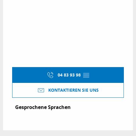
04 83 93 98
▒▒
KONTAKTIEREN SIE UNS
Gesprochene Sprachen
Gesprochene Sprachen