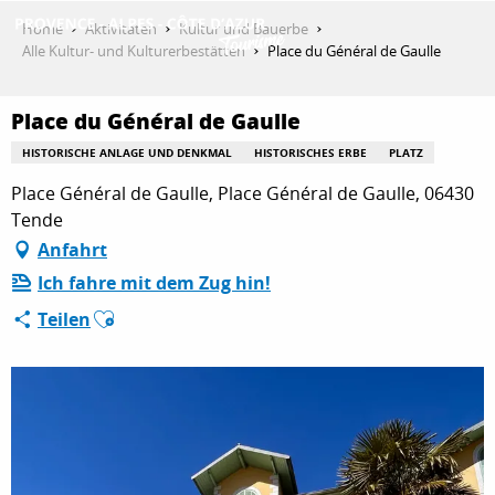
Aller
Home
Aktivitäten
Kultur und Bauerbe
au
Alle Kultur- und Kulturerbestätten
Place du Général de Gaulle
contenu
ENTDECKEN
principal
Place du Général de Gaulle
HISTORISCHE ANLAGE UND DENKMAL
HISTORISCHES ERBE
PLATZ
AKTIVITÄTEN
Place Général de Gaulle, Place Général de Gaulle, 06430
Tende
Anfahrt
AUFENTHALT
Ich fahre mit dem Zug hin!
Ajouter aux favoris
Teilen
ESPACE PRO