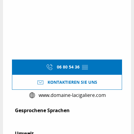
06 80 54 36
▒▒
KONTAKTIEREN SIE UNS
www.domaine-lacigaliere.com
Gesprochene Sprachen
Gesprochene Sprachen
Umwelt
Umwelt