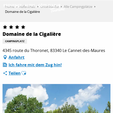
Aller
Home
Aufenthalt
Unterkünfte
Alle Campingplätze
au
Domaine de la Cigalière
contenu
ENTDECKEN
principal
Domaine de la Cigalière
AKTIVITÄTEN
CAMPINGPLATZ
4345 route du Thoronet, 83340 Le Cannet-des-Maures
Anfahrt
AUFENTHALT
Ich fahre mit dem Zug hin!
Ajouter aux favoris
Teilen
ESPACE PRO