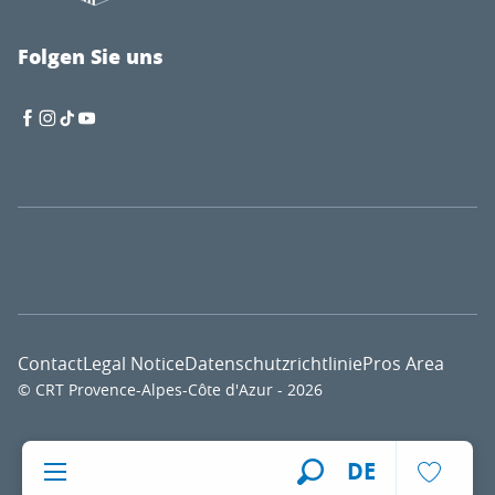
Folgen Sie uns
Contact
Legal Notice
Datenschutzrichtlinie
Pros Area
© CRT Provence-Alpes-Côte d'Azur - 2026
Voir l
DE