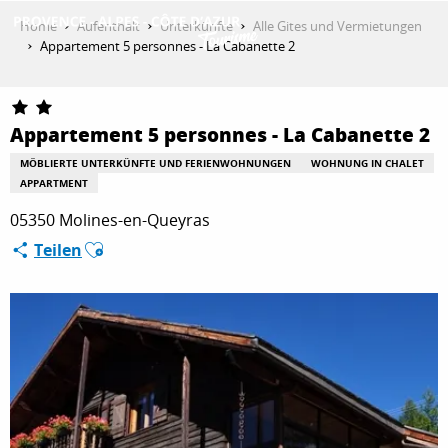
Aller
Home
Aufenthalt
Unterkünfte
Alle Gites und Vermietungen
au
Appartement 5 personnes - La Cabanette 2
contenu
ENTDECKEN
principal
Appartement 5 personnes - La Cabanette 2
AKTIVITÄTEN
MÖBLIERTE UNTERKÜNFTE UND FERIENWOHNUNGEN
WOHNUNG IN CHALET
APPARTMENT
05350 Molines-en-Queyras
AUFENTHALT
Ajouter aux favoris
Teilen
ESPACE PRO