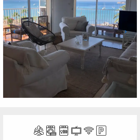
Öffnungszeiten & Kontaktdaten
Klimaanlage
Waschmaschine
Geschirrspülmaschine
Fernsehen
Wi-Fi
Parkplatz