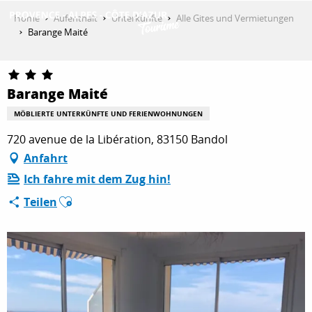
Aller
Home
Aufenthalt
Unterkünfte
Alle Gites und Vermietungen
au
Barange Maité
contenu
ENTDECKEN
principal
Barange Maité
AKTIVITÄTEN
MÖBLIERTE UNTERKÜNFTE UND FERIENWOHNUNGEN
720 avenue de la Libération, 83150 Bandol
Anfahrt
AUFENTHALT
Ich fahre mit dem Zug hin!
Ajouter aux favoris
Teilen
ESPACE PRO