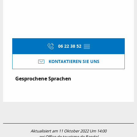
06 22 38 52
▒▒
KONTAKTIEREN SIE UNS
Gesprochene Sprachen
Gesprochene Sprachen
Aktualisiert am 11 Oktober 2022 Um 14:00
gei Office de tourisme de Bandol