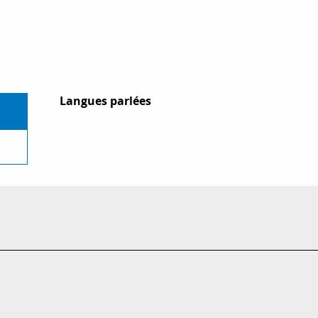
Langues parlées
Langues parlées