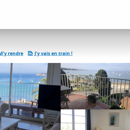
ents
Gîtes et locations
Barange Maité
M'y rendre
J'y vais en train !