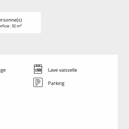
ersonne(s)
2
rficie : 92 m
nge
Lave vaisselle
Parking