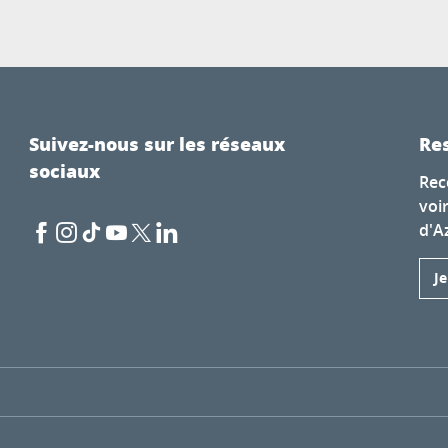
Suivez-nous sur les réseaux
Res
sociaux
Rec
voi
d'A
J