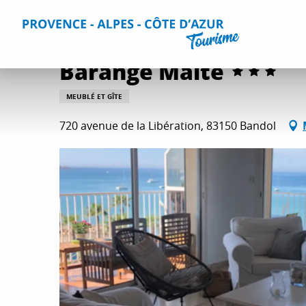
Aller
Accueil
Séjourner
Hébergements
Tous les hébergem
au
contenu
principal
Barange Maité
MEUBLÉ ET GÎTE
720 avenue de la Libération, 83150 Bandol