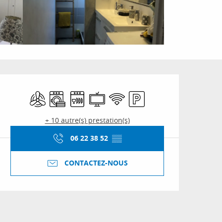
Ouverture et coordon
Air conditionné
Lave linge
Lave vaisselle
Télévision
WiFi
Parking
+ 10 autre(s) prestation(s)
06 22 38 52
▒▒
CONTACTEZ-NOUS