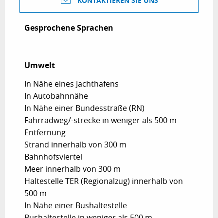
KONTAKTIEREN SIE UNS
Gesprochene Sprachen
Gesprochene Sprachen
Umwelt
Umwelt
In Nähe eines Jachthafens
In Autobahnnähe
In Nähe einer Bundesstraße (RN)
Fahrradweg/-strecke in weniger als 500 m
Entfernung
Strand innerhalb von 300 m
Bahnhofsviertel
Meer innerhalb von 300 m
Haltestelle TER (Regionalzug) innerhalb von
500 m
In Nähe einer Bushaltestelle
Bushaltestelle in weniger als 500 m