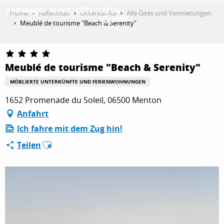
Aller
Home
Aufenthalt
Unterkünfte
Alle Gites und Vermietungen
au
Meublé de tourisme "Beach & Serenity"
contenu
ENTDECKEN
principal
Meublé de tourisme "Beach & Serenity"
AKTIVITÄTEN
MÖBLIERTE UNTERKÜNFTE UND FERIENWOHNUNGEN
1652 Promenade du Soleil, 06500 Menton
Anfahrt
AUFENTHALT
Ich fahre mit dem Zug hin!
Ajouter aux favoris
Teilen
ESPACE PRO