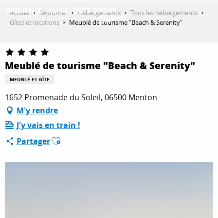
Aller
Accueil
Séjourner
Hébergements
Tous les hébergements
au
Gîtes et locations
Meublé de tourisme "Beach & Serenity"
contenu
DÉCOUVRIR
principal
Meublé de tourisme "Beach & Serenity"
QUE FAIRE ?
MEUBLÉ ET GÎTE
1652 Promenade du Soleil, 06500 Menton
M'y rendre
SÉJOURNER
J'y vais en train !
Ajouter aux favoris
Partager
ESPACE PRO