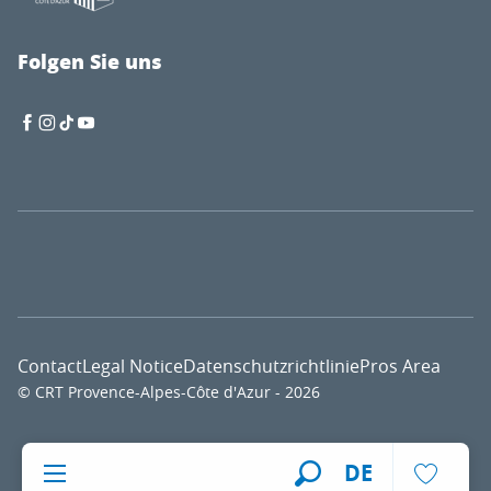
Folgen Sie uns
Contact
Legal Notice
Datenschutzrichtlinie
Pros Area
© CRT Provence-Alpes-Côte d'Azur - 2026
Voir l
DE