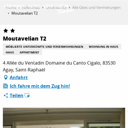
Aller
Home
Aufenthalt
Unterkünfte
Alle Gites und Vermietungen
au
Moutavelian T2
contenu
ENTDECKEN
principal
Moutavelian T2
AKTIVITÄTEN
MÖBLIERTE UNTERKÜNFTE UND FERIENWOHNUNGEN
WOHNUNG IN HAUS
HAUS
APPARTMENT
4 Allée du Ventadin Domaine du Canto Cigalo, 83530
AUFENTHALT
Agay, Saint-Raphaël
Anfahrt
Ich fahre mit dem Zug hin!
ESPACE PRO
Ajouter aux favoris
Teilen