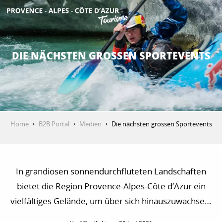
Aller
au
contenu
ENTDECKEN
principal
DIE NÄCHSTEN GROSSEN SPORTEVENTS
AKTIVITÄTEN
AUFENTHALT
Home
B2B Portal
Medien
Die nächsten grossen Sportevents
ESPACE PRO
In grandiosen sonnendurchfluteten Landschaften
bietet die Region Provence-Alpes-Côte d’Azur ein
vielfältiges Gelände, um über sich hinauszuwachsen.
Trailläufer, Wanderer und Kletterer haben die Qual