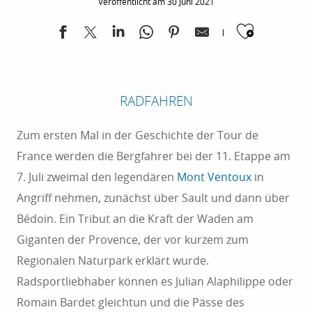
Veröffentlicht am 30 Juni 2021
der Wahl zwischen den Gipfeln der Dreitausender
Ajoute
mit ihren schwindelerregenden
Höhenunterschieden oder den Panoramawegen an
der Küste. Das Mittelmeer wiederum ist ein
Paradies für Segler und Taucher, und die Flüsse und
RADFAHREN
Seen des Hinterlands heißen Wildwasserfans
Zum ersten Mal in der Geschichte der Tour de
willkommen. Von Golf über Pétanque bis hin zum
France werden die Bergfahrer bei der 11. Etappe am
Skifahren strotzt der Sportkalender von Ereignissen.
7. Juli zweimal den legendären
Mont Ventoux
in
Angriff nehmen, zunächst über Sault und dann über
Bédoin. Ein Tribut an die Kraft der Waden am
Giganten der Provence, der vor kurzem zum
Regionalen Naturpark erklärt wurde.
Radsportliebhaber können es Julian Alaphilippe oder
Romain Bardet gleichtun und die Pässe des