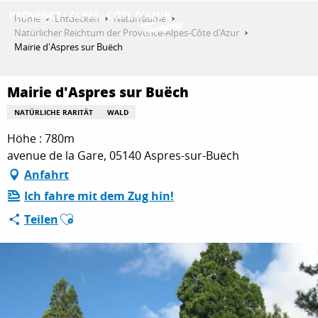
Aller
Home
Entdecken
Naturräume
au
Natürlicher Reichtum der Provence-Alpes-Côte d’Azur
contenu
Mairie d'Aspres sur Buëch
ENTDECKEN
principal
Mairie d'Aspres sur Buëch
AKTIVITÄTEN
NATÜRLICHE RARITÄT
WALD
Höhe : 780m
avenue de la Gare, 05140 Aspres-sur-Buëch
AUFENTHALT
Anfahrt
Ich fahre mit dem Zug hin!
Ajouter aux favoris
Teilen
ESPACE PRO