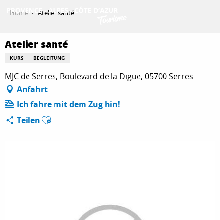
Aller
Home
Atelier santé
au
contenu
ENTDECKEN
principal
Atelier santé
KURS
BEGLEITUNG
MJC de Serres, Boulevard de la Digue, 05700 Serres
AKTIVITÄTEN
Anfahrt
Ich fahre mit dem Zug hin!
AUFENTHALT
Ajouter aux favoris
Teilen
ESPACE PRO