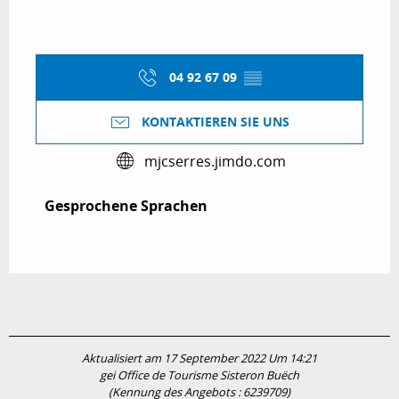
04 92 67 09
▒▒
KONTAKTIEREN SIE UNS
mjcserres.jimdo.com
Gesprochene Sprachen
Gesprochene Sprachen
Aktualisiert am 17 September 2022 Um 14:21
gei Office de Tourisme Sisteron Buëch
(Kennung des Angebots :
6239709
)