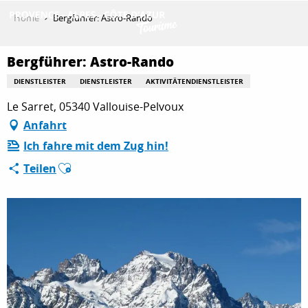
Aller
Home
Bergführer: Astro-Rando
au
contenu
ENTDECKEN
principal
Bergführer: Astro-Rando
DIENSTLEISTER
DIENSTLEISTER
AKTIVITÄTENDIENSTLEISTER
Le Sarret, 05340 Vallouise-Pelvoux
AKTIVITÄTEN
Anfahrt
Ich fahre mit dem Zug hin!
AUFENTHALT
Ajouter aux favoris
Teilen
ESPACE PRO