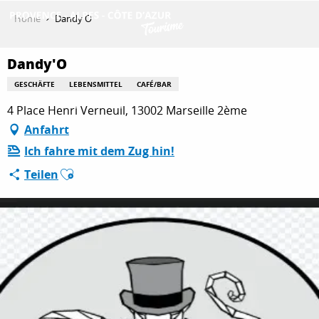
Aller
Home
Dandy'O
au
contenu
ENTDECKEN
principal
Dandy'O
GESCHÄFTE
LEBENSMITTEL
CAFÉ/BAR
4 Place Henri Verneuil, 13002 Marseille 2ème
AKTIVITÄTEN
Anfahrt
Ich fahre mit dem Zug hin!
AUFENTHALT
Ajouter aux favoris
Teilen
ESPACE PRO