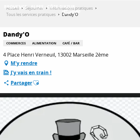
Aller
Accueil
Séjourner
Informations pratiques
au
Tous les services pratiques
Dandy'O
contenu
DÉCOUVRIR
principal
Dandy'O
COMMERCES
ALIMENTATION
CAFÉ / BAR
QUE FAIRE ?
4 Place Henri Verneuil, 13002 Marseille 2ème
M'y rendre
J'y vais en train !
SÉJOURNER
Ajouter aux favoris
Partager
ESPACE PRO