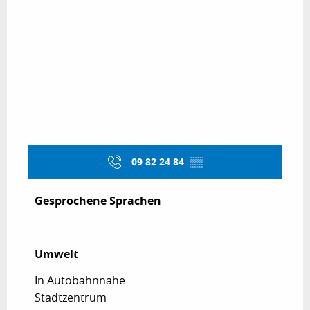
09 82 24 84
▒▒
Gesprochene Sprachen
Gesprochene Sprachen
Umwelt
Umwelt
In Autobahnnähe
Stadtzentrum