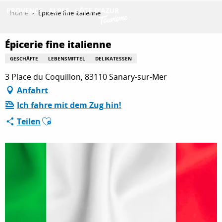
Aller
Home
Épicerie fine italienne
au
contenu
ENTDECKEN
principal
Épicerie fine italienne
GESCHÄFTE
LEBENSMITTEL
DELIKATESSEN
3 Place du Coquillon, 83110 Sanary-sur-Mer
AKTIVITÄTEN
Anfahrt
Ich fahre mit dem Zug hin!
AUFENTHALT
Ajouter aux favoris
Teilen
ESPACE PRO