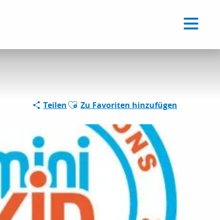
Voir les favoris
DE
Suche
Ajouter aux favoris
Teilen
Zu Favoriten hinzufügen