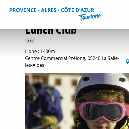
Aller
Home
Lunch Club
au
contenu
principal
Lunch Club
SKI
Höhe : 1400m
Centre Commercial Prélong, 05240 La Salle-
les-Alpes