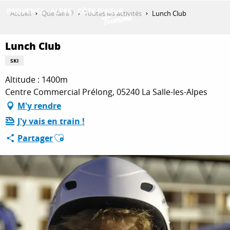
Aller
Accueil
Que faire ?
Toutes les activités
Lunch Club
au
contenu
DÉCOUVRIR
principal
Lunch Club
SKI
Altitude : 1400m
QUE FAIRE ?
Centre Commercial Prélong, 05240 La Salle-les-Alpes
M'y rendre
SÉJOURNER
J'y vais en train !
Ajouter aux favoris
Partager
ESPACE PRO