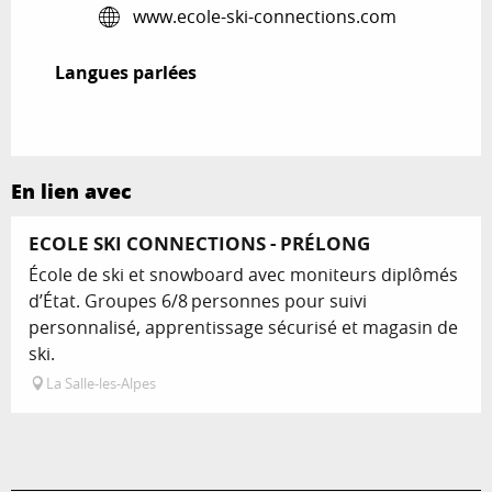
www.ecole-ski-connections.com
Langues parlées
Langues parlées
En lien avec
ECOLE SKI CONNECTIONS - PRÉLONG
École de ski et snowboard avec moniteurs diplômés
d’État. Groupes 6/8 personnes pour suivi
personnalisé, apprentissage sécurisé et magasin de
ski.
La Salle-les-Alpes