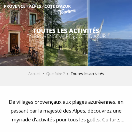
Aller
au
contenu
DÉCOUVRIR
principal
TOUTES LES ACTIVITÉS
EN PROVENCE-ALPES-CÔTE D'AZUR
QUE FAIRE ?
SÉJOURNER
Accueil
Que faire ?
Toutes les activités
ESPACE PRO
De villages provençaux aux plages azuréennes, en
passant par la majesté des Alpes, découvrez une
myriade d’activités pour tous les goûts. Culture,
nature, détente : le Sud vous réserve des