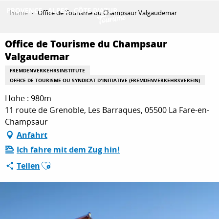
Aller
Home
Office de Tourisme du Champsaur Valgaudemar
au
contenu
ENTDECKEN
principal
Office de Tourisme du Champsaur
Valgaudemar
FREMDENVERKEHRSINSTITUTE
AKTIVITÄTEN
OFFICE DE TOURISME OU SYNDICAT D'INITIATIVE (FREMDENVERKEHRSVEREIN)
Höhe : 980m
11 route de Grenoble, Les Barraques, 05500 La Fare-en-
AUFENTHALT
Champsaur
Anfahrt
Ich fahre mit dem Zug hin!
ESPACE PRO
Ajouter aux favoris
Teilen