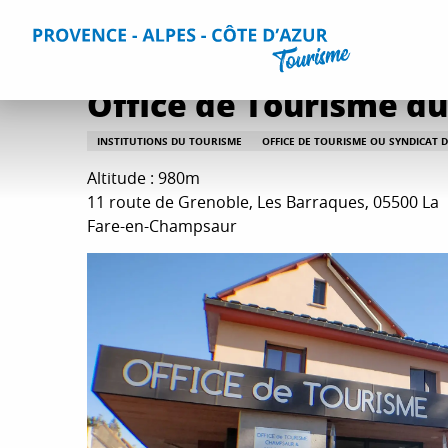
Aller
Accueil
Séjourner
Informations pratiques
Tous les s
au
contenu
principal
Office de Tourisme 
INSTITUTIONS DU TOURISME
OFFICE DE TOURISME OU SYNDICAT D'
Altitude : 980m
11 route de Grenoble, Les Barraques, 05500 La
Fare-en-Champsaur