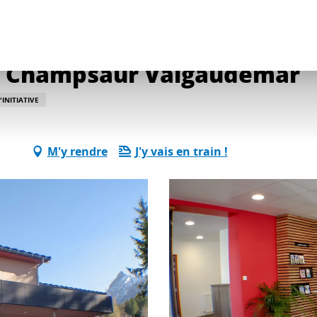
ervices pratiques
Office de Tourisme du Champsaur Valgaudemar
du Champsaur Valgaudemar
INITIATIVE
M'y rendre
J'y vais en train !