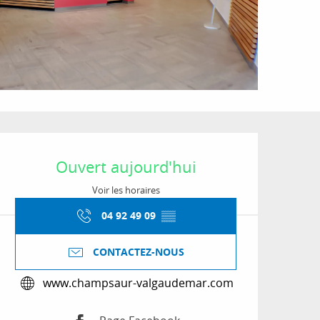
Ouverture et coordon
Ouvert aujourd'hui
Voir les horaires
04 92 49 09
▒▒
CONTACTEZ-NOUS
www.champsaur-valgaudemar.com