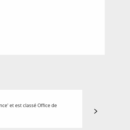
BUREAU D'ACCU
ce' et est classé Office de
Retrouvez toutes l
Ancelle