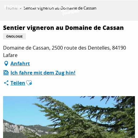
Aller
Home
Sentier vigneron au Domaine de Cassan
au
contenu
ENTDECKEN
principal
Sentier vigneron au Domaine de Cassan
ÖNOLOGIE
Domaine de Cassan, 2500 route des Dentelles, 84190
AKTIVITÄTEN
Lafare
Anfahrt
AUFENTHALT
Ich fahre mit dem Zug hin!
Ajouter aux favoris
Teilen
ESPACE PRO