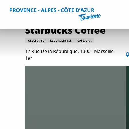
Aller
Home
Starbucks Coffee
au
contenu
principal
Starbucks Coffee
GESCHÄFTE
LEBENSMITTEL
CAFÉ/BAR
17 Rue De la République, 13001 Marseille
1er