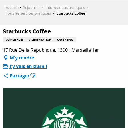
Aller
Accueil
Séjourner
Informations pratiques
au
Tous les services pratiques
Starbucks Coffee
contenu
DÉCOUVRIR
principal
Starbucks Coffee
COMMERCES
ALIMENTATION
CAFÉ / BAR
QUE FAIRE ?
17 Rue De la République, 13001 Marseille 1er
M'y rendre
J'y vais en train !
SÉJOURNER
Ajouter aux favoris
Partager
ESPACE PRO