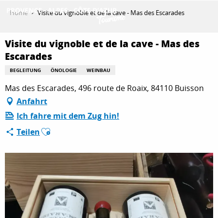
Aller
Home
Visite du vignoble et de la cave - Mas des Escarades
au
contenu
ENTDECKEN
principal
Visite du vignoble et de la cave - Mas des
Escarades
BEGLEITUNG
ÖNOLOGIE
WEINBAU
AKTIVITÄTEN
Mas des Escarades, 496 route de Roaix, 84110 Buisson
Anfahrt
AUFENTHALT
Ich fahre mit dem Zug hin!
Ajouter aux favoris
Teilen
ESPACE PRO