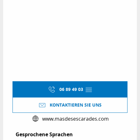
06 89 49 03
▒▒
KONTAKTIEREN SIE UNS
www.masdesescarades.com
Gesprochene Sprachen
Gesprochene Sprachen