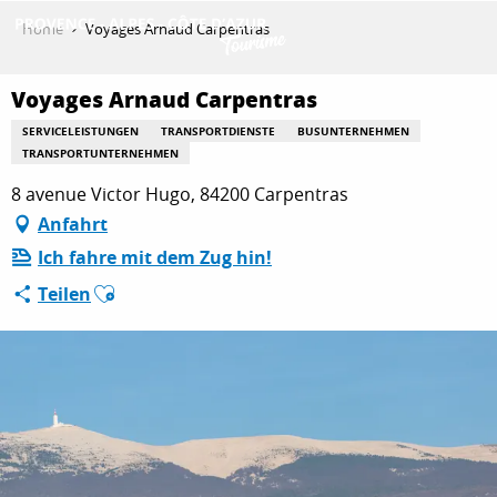
Aller
Home
Voyages Arnaud Carpentras
au
contenu
ENTDECKEN
principal
Voyages Arnaud Carpentras
SERVICELEISTUNGEN
TRANSPORTDIENSTE
BUSUNTERNEHMEN
TRANSPORTUNTERNEHMEN
AKTIVITÄTEN
8 avenue Victor Hugo, 84200 Carpentras
Anfahrt
Ich fahre mit dem Zug hin!
AUFENTHALT
Ajouter aux favoris
Teilen
ESPACE PRO