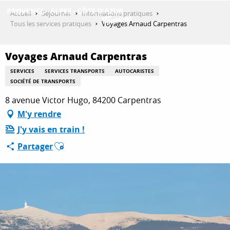
Aller
Accueil
Séjourner
Informations pratiques
au
Tous les services pratiques
Voyages Arnaud Carpentras
contenu
DÉCOUVRIR
principal
Voyages Arnaud Carpentras
SERVICES
SERVICES TRANSPORTS
AUTOCARISTES
QUE FAIRE ?
SOCIÉTÉ DE TRANSPORTS
8 avenue Victor Hugo, 84200 Carpentras
M'y rendre
SÉJOURNER
J'y vais en train !
Ajouter aux favoris
Partager
ESPACE PRO