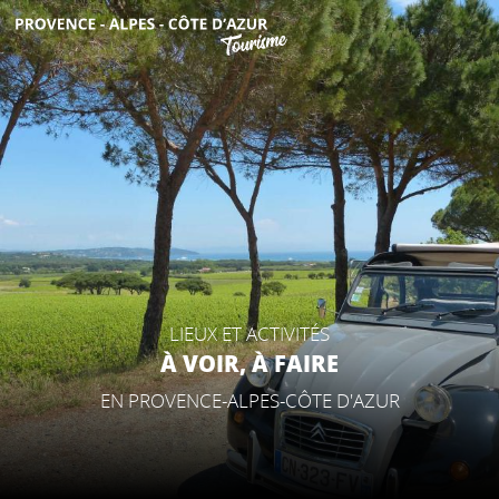
Aller
au
contenu
DÉCOUVRIR
principal
QUE FAIRE ?
SÉJOURNER
LIEUX ET ACTIVITÉS
ESPACE PRO
À VOIR, À FAIRE
EN PROVENCE-ALPES-CÔTE D'AZUR