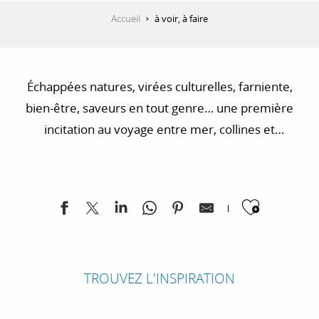
Accueil
à voir, à faire
Échappées natures, virées culturelles, farniente,
bien-être, saveurs en tout genre… une première
incitation au voyage entre mer, collines et
montagnes pour un tour d’horizon de la région.
Laissez-vous séduire, nous avons tant de choses à
partager ! Pour votre séjour en Provence-Alpes-Côte
Ajoute
d’Azur, nous vous avons sélectionné des bons plans
visites, shopping et activités.
TROUVEZ L'INSPIRATION