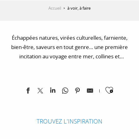
Accueil
à voir, à faire
Échappées natures, virées culturelles, farniente,
bien-être, saveurs en tout genre… une première
incitation au voyage entre mer, collines et
montagnes pour un tour d’horizon de la région.
Laissez-vous séduire, nous avons tant de choses à
partager ! Pour votre séjour en Provence-Alpes-Côte
Ajoute
d’Azur, nous vous avons sélectionné des bons plans
visites, shopping et activités.
TROUVEZ L'INSPIRATION