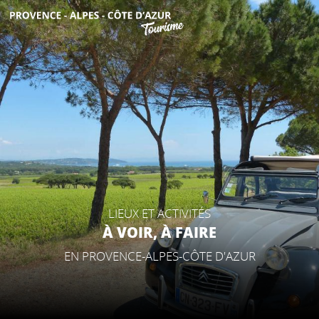
Aller
au
contenu
DÉCOUVRIR
principal
QUE FAIRE ?
SÉJOURNER
LIEUX ET ACTIVITÉS
ESPACE PRO
À VOIR, À FAIRE
EN PROVENCE-ALPES-CÔTE D'AZUR