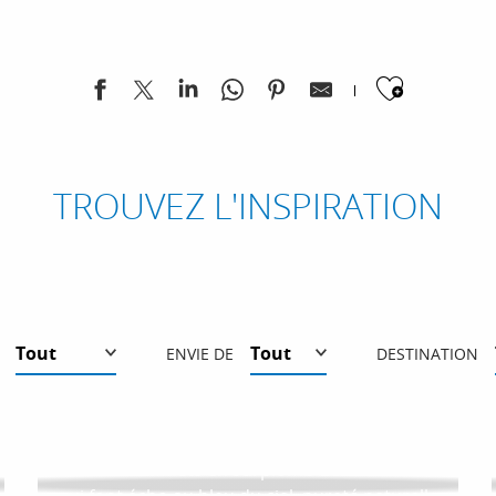
Ajoute
TROUVEZ L'INSPIRATION
ENVIE DE
DESTINATION
ÉBLOUISSANT ! TOP 10 DES PLUS
BEAUX SPOTS DES ALPES DU SUD
Hauts sommets en surplomb des lacs azur
TOP 10 DES ACTIVITÉS EN FAMILLE