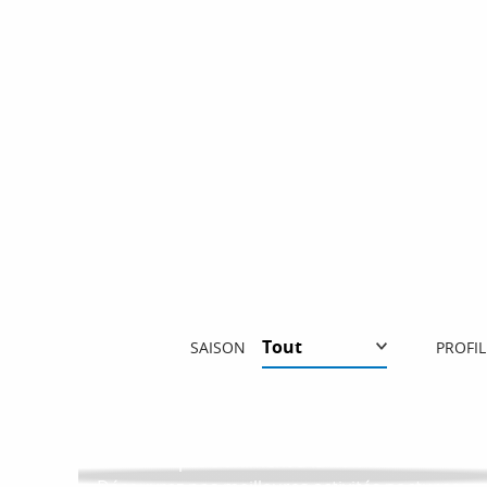
SAISON
PROFIL
TOP DES SORTIES EN STATION BY
NIGHT
TOP DES RANDONNÉES DANS LES
ALPES
Les Alpes s’animent à la nuit tombée !
TOP DES ROOFTOPS OÙ SORTIR EN