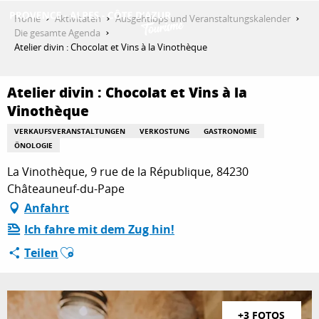
Aller
Home
Aktivitäten
Ausgehtipps und Veranstaltungskalender
au
Die gesamte Agenda
contenu
Atelier divin : Chocolat et Vins à la Vinothèque
ENTDECKEN
principal
Atelier divin : Chocolat et Vins à la
Vinothèque
AKTIVITÄTEN
VERKAUFSVERANSTALTUNGEN
VERKOSTUNG
GASTRONOMIE
ÖNOLOGIE
AUFENTHALT
La Vinothèque, 9 rue de la République, 84230
Châteauneuf-du-Pape
Anfahrt
ESPACE PRO
Ich fahre mit dem Zug hin!
Ajouter aux favoris
Teilen
+3 FOTOS