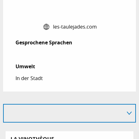
les-taulejades.com
Gesprochene Sprachen
Gesprochene Sprachen
Umwelt
Umwelt
In der Stadt
LA VINOTHÈQUE