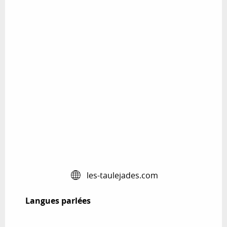
les-taulejades.com
Langues parlées
Langues parlées