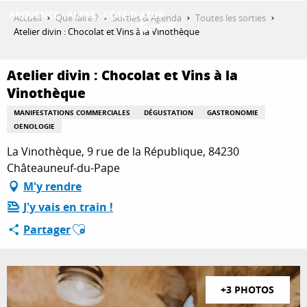
Aller
Accueil
Que faire ?
Sorties & Agenda
Toutes les sorties
au
Atelier divin : Chocolat et Vins à la Vinothèque
contenu
DÉCOUVRIR
principal
Atelier divin : Chocolat et Vins à la
Vinothèque
QUE FAIRE ?
MANIFESTATIONS COMMERCIALES
DÉGUSTATION
GASTRONOMIE
OENOLOGIE
La Vinothèque, 9 rue de la République, 84230
SÉJOURNER
Châteauneuf-du-Pape
M'y rendre
J'y vais en train !
ESPACE PRO
Ajouter aux favoris
Partager
+3 PHOTOS