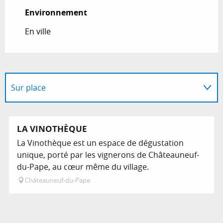
Environnement
Environnement
En ville
Sur place
En lien avec
Réservable
LA VINOTHÈQUE
La Vinothèque est un espace de dégustation
unique, porté par les vignerons de Châteauneuf-
du-Pape, au cœur même du village.
Châteauneuf-du-Pape