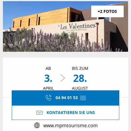
+2 FOTOS
Öffnungszeiten & Kontaktdaten
AB
BIS ZUM
3.
28.
APRIL
AUGUST
04 94 01 53
▒▒
KONTAKTIEREN SIE UNS
www.mpmtourisme.com