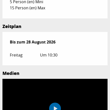
5 Person (en) Mini
15 Person (en) Max
Zeitplan
vom
Bis zum
3 April 2026
28 August 2026
bis zum
28 August 2026
Freitag
Um 10:30
Medien