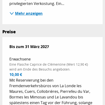
privilegierten Verkostung. Ein...
Mehr anzeigen
Preise
ab
Bis zum
1 April 2026
31 März 2027
bis zum
31 März 2027
Erwachsene
Eine Flasche Caprice de Clémentine (Wert 12,90 €)
wird am Ende des Besuchs angeboten.
10,00 €
Mit Reservierung bei den
Fremdenverkehrsbüros von La Londe les
Maures, Cuers, Collobrières, Pierrefeu du Var,
Bormes les Mimosas und Le Lavandou bis
spätestens einen Tag vor der Führung, solange