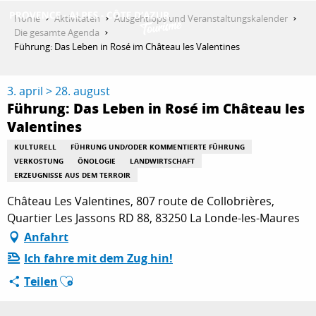
Aller
Home
Aktivitäten
Ausgehtipps und Veranstaltungskalender
au
Die gesamte Agenda
contenu
Führung: Das Leben in Rosé im Château les Valentines
ENTDECKEN
principal
3. april > 28. august
Führung: Das Leben in Rosé im Château les
AKTIVITÄTEN
Valentines
KULTURELL
FÜHRUNG UND/ODER KOMMENTIERTE FÜHRUNG
VERKOSTUNG
ÖNOLOGIE
LANDWIRTSCHAFT
AUFENTHALT
ERZEUGNISSE AUS DEM TERROIR
Château Les Valentines, 807 route de Collobrières,
Quartier Les Jassons RD 88, 83250 La Londe-les-Maures
ESPACE PRO
Anfahrt
Ich fahre mit dem Zug hin!
Ajouter aux favoris
Teilen