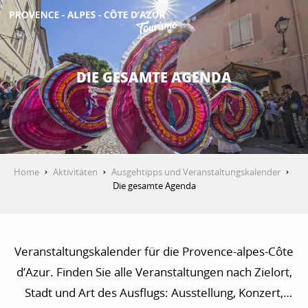
Aller
au
contenu
ENTDECKEN
principal
DIE GESAMTE AGENDA
AKTIVITÄTEN
AUFENTHALT
Home
Aktivitäten
Ausgehtipps und Veranstaltungskalender
Die gesamte Agenda
ESPACE PRO
Veranstaltungskalender für die Provence-alpes-Côte
d’Azur. Finden Sie alle Veranstaltungen nach Zielort,
Stadt und Art des Ausflugs: Ausstellung, Konzert,