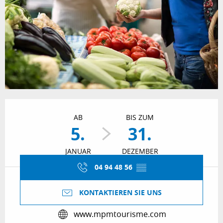
Öffnungszeiten & Kontaktdaten
AB
BIS ZUM
5.
31.
JANUAR
DEZEMBER
04 94 48 56
▒▒
KONTAKTIEREN SIE UNS
www.mpmtourisme.com