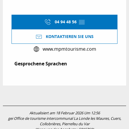
04 94 48 56
▒▒
KONTAKTIEREN SIE UNS
www.mpmtourisme.com
Gesprochene Sprachen
Gesprochene Sprachen
Aktualisiert am 18 Februar 2026 Um 12:56
gei Office de tourisme intercommunal La Londe les Maures, Cuers,
Collobrières, Pierrefeu du Var