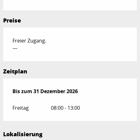
Preise
Freier Zugang.
—
Zeitplan
vom
Bis zum
5 Januar 2026
31 Dezember 2026
bis zum
31 Dezember 2026
Freitag
08:00 - 13:00
Lokalisierung