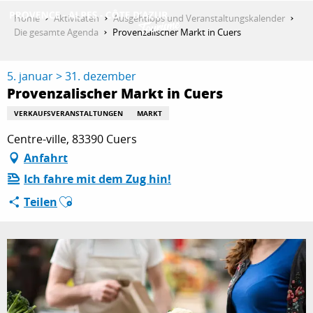
Aller
Home
Aktivitäten
Ausgehtipps und Veranstaltungskalender
au
Die gesamte Agenda
Provenzalischer Markt in Cuers
contenu
ENTDECKEN
principal
5. januar > 31. dezember
Provenzalischer Markt in Cuers
AKTIVITÄTEN
VERKAUFSVERANSTALTUNGEN
MARKT
Centre-ville, 83390 Cuers
Anfahrt
AUFENTHALT
Ich fahre mit dem Zug hin!
Ajouter aux favoris
Teilen
ESPACE PRO