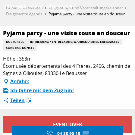
Aller
Home
Aktivitäten
Ausgehtipps und Veranstaltungskalender
au
Die gesamte Agenda
Pyjama party - une visite toute en douceur
contenu
ENTDECKEN
principal
Pyjama party - une visite toute en douceur
KULTURELL
INITIIERUNG / ENTDECKUNG WÄHREND EINES EREIGNISSES
AKTIVITÄTEN
SONSTIGE KÜNSTE
Höhe : 353m
Écomusée départemental des 4 Frères, 2466, chemin de
AUFENTHALT
Signes à Ollioules, 83330 Le Beausset
Anfahrt
Ich fahre mit dem Zug hin!
ESPACE PRO
Ajouter aux favoris
Teilen
Öffnungszeiten & Kontaktdaten
EVENT OVER
04 83 95 18
▒▒