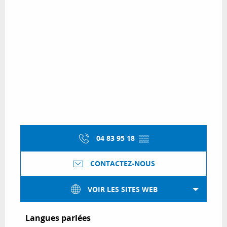
04 83 95 18
▒▒
CONTACTEZ-NOUS
VOIR LES SITES WEB
Langues parlées
Langues parlées