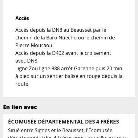
Accès
Accès
Accès depuis la DN8 au Beausset par le
chemin de la Baro Nuecho ou le chemin de
Pierre Mouraou.
Accès depuis la D402 avant le croisement
avec DN8.
Ligne Zou ligne 888 arrêt Garenne puis 20 min
à pied sur un sentier balisé en rouge depuis la
route.
En lien avec
ÉCOMUSÉE DÉPARTEMENTAL DES 4 FRÈRES
Situé entre Signes et le Beausset, l'Écomusée
départemental des 4 Frères vous accueille au cœur