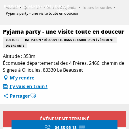
Aller
Accueil
Que faire ?
Sorties & Agenda
Toutes les sorties
au
Pyjama party - une visite toute en douceur
contenu
DÉCOUVRIR
principal
Pyjama party - une visite toute en douceur
CULTURE
INITIATION / DÉCOUVERTE DANS LE CADRE D'UN ÉVÉNEMENT
QUE FAIRE ?
DIVERS ARTS
Altitude : 353m
Écomusée départemental des 4 Frères, 2466, chemin de
SÉJOURNER
Signes à Ollioules, 83330 Le Beausset
M'y rendre
J'y vais en train !
ESPACE PRO
Ajouter aux favoris
Partager
Ouverture et coordonnées
ÉVÉNEMENT TERMINÉ
04 83 95 18
▒▒