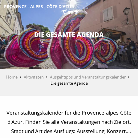
Aller
au
contenu
ENTDECKEN
principal
DIE GESAMTE AGENDA
AKTIVITÄTEN
AUFENTHALT
Home
Aktivitäten
Ausgehtipps und Veranstaltungskalender
Die gesamte Agenda
ESPACE PRO
Veranstaltungskalender für die Provence-alpes-Côte
d’Azur. Finden Sie alle Veranstaltungen nach Zielort,
Stadt und Art des Ausflugs: Ausstellung, Konzert,