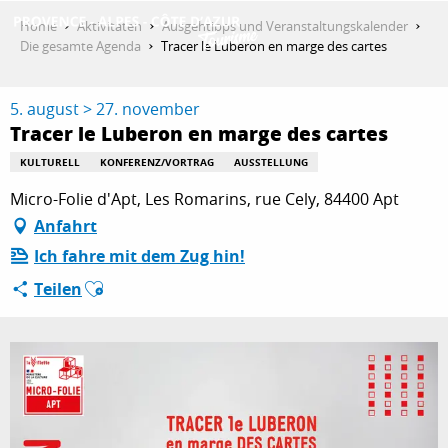
Aller
Home
Aktivitäten
Ausgehtipps und Veranstaltungskalender
au
Die gesamte Agenda
Tracer le Luberon en marge des cartes
contenu
ENTDECKEN
principal
5. august > 27. november
Tracer le Luberon en marge des cartes
AKTIVITÄTEN
KULTURELL
KONFERENZ/VORTRAG
AUSSTELLUNG
Micro-Folie d'Apt, Les Romarins, rue Cely, 84400 Apt
Anfahrt
AUFENTHALT
Ich fahre mit dem Zug hin!
Ajouter aux favoris
Teilen
ESPACE PRO