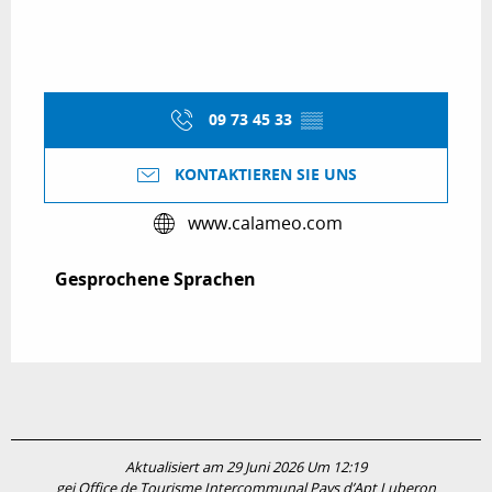
09 73 45 33
▒▒
KONTAKTIEREN SIE UNS
www.calameo.com
Gesprochene Sprachen
Gesprochene Sprachen
Aktualisiert am 29 Juni 2026 Um 12:19
gei Office de Tourisme Intercommunal Pays d’Apt Luberon