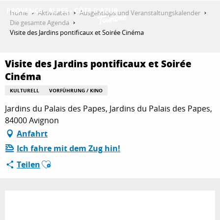
Aller
Home
Aktivitäten
Ausgehtipps und Veranstaltungskalender
au
Die gesamte Agenda
contenu
Visite des Jardins pontificaux et Soirée Cinéma
ENTDECKEN
principal
Visite des Jardins pontificaux et Soirée
Cinéma
AKTIVITÄTEN
KULTURELL
VORFÜHRUNG / KINO
Jardins du Palais des Papes, Jardins du Palais des Papes,
AUFENTHALT
84000 Avignon
Anfahrt
Ich fahre mit dem Zug hin!
ESPACE PRO
Ajouter aux favoris
Teilen