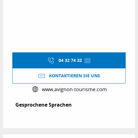
04 32 74 32
▒▒
KONTAKTIEREN SIE UNS
www.avignon-tourisme.com
Gesprochene Sprachen
Gesprochene Sprachen