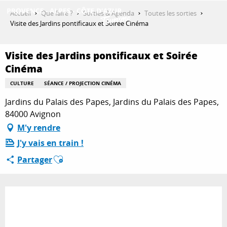
Aller
Accueil
Que faire ?
Sorties & Agenda
Toutes les sorties
au
Visite des Jardins pontificaux et Soirée Cinéma
contenu
DÉCOUVRIR
principal
Visite des Jardins pontificaux et Soirée
Cinéma
QUE FAIRE ?
CULTURE
SÉANCE / PROJECTION CINÉMA
Jardins du Palais des Papes, Jardins du Palais des Papes,
84000 Avignon
SÉJOURNER
M'y rendre
J'y vais en train !
Ajouter aux favoris
ESPACE PRO
Partager