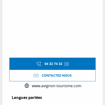
04 32 74 32
▒▒
CONTACTEZ-NOUS
www.avignon-tourisme.com
Langues parlées
Langues parlées