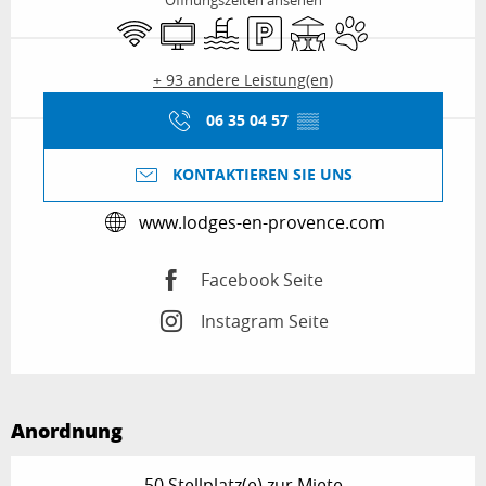
Öffnungszeiten ansehen
Wi-Fi
Fernsehen
Schwimmbad
Parkplatz
Terrasse
Tiere erlaubt
+ 93 andere Leistung(en)
06 35 04 57
▒▒
KONTAKTIEREN SIE UNS
www.lodges-en-provence.com
Facebook Seite
Instagram Seite
Anordnung
50 Stellplatz(e) zur Miete