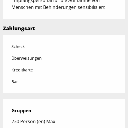
Empfangspersonal für die Aufnahme von
Menschen mit Behinderungen sensibilisiert
Zahlungsart
Scheck
Überweisungen
Kreditkarte
Bar
Gruppen
Gruppen
230 Person (en) Max