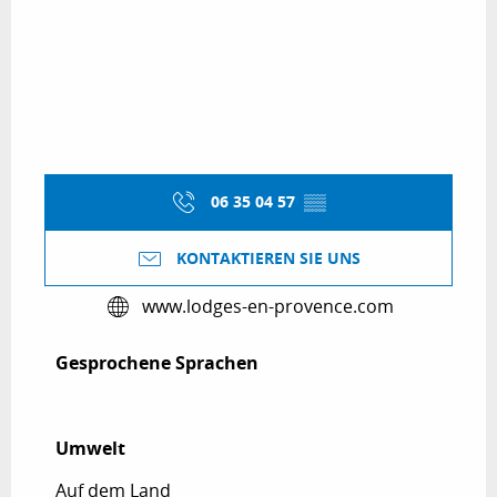
06 35 04 57
▒▒
KONTAKTIEREN SIE UNS
www.lodges-en-provence.com
Gesprochene Sprachen
Gesprochene Sprachen
Umwelt
Umwelt
Auf dem Land