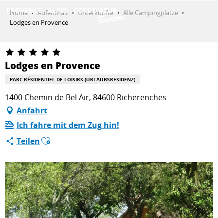
Aller
Home
Aufenthalt
Unterkünfte
Alle Campingplätze
au
Lodges en Provence
contenu
ENTDECKEN
principal
Lodges en Provence
AKTIVITÄTEN
PARC RÉSIDENTIEL DE LOISIRS (URLAUBSRESIDENZ)
1400 Chemin de Bel Air, 84600 Richerenches
Anfahrt
AUFENTHALT
Ich fahre mit dem Zug hin!
Ajouter aux favoris
Teilen
ESPACE PRO