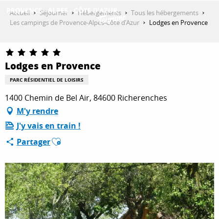
Aller
Accueil
Séjourner
Hébergements
Tous les hébergements
au
Les campings de Provence-Alpes-Côte d’Azur
Lodges en Provence
contenu
DÉCOUVRIR
principal
Lodges en Provence
QUE FAIRE ?
PARC RÉSIDENTIEL DE LOISIRS
1400 Chemin de Bel Air, 84600 Richerenches
M'y rendre
SÉJOURNER
J'y vais en train !
Ajouter aux favoris
Partager
ESPACE PRO